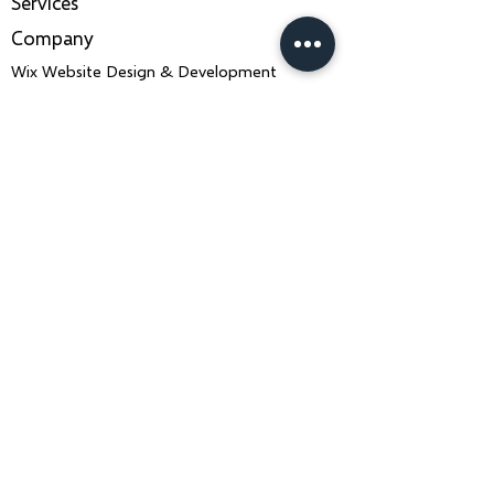
Services
Company
Wix Website Design & Development
About Us
AI Agent Development
ERP Development
IT Consulting & Strategy
Wix SEO & LLM SEO
Mobile App Development
Contact Us
Book a Consultation
ankiit.team@charusolutions.com
+91 9116466369
Bangalore, Karnataka & Beawar,