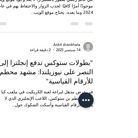
في عالم رقمي يتطور باستمرار، لا يعد وجود موقع وي
موجودًا أمرًا كافيًا. لجذب الزوار والاحتفاظ بهم في عا
2024 وما بعده، يحتاج موقع الويب...
Ankit shankhala
14 سبتمبر 2023
2 دقيقة قراءة
"بطولات ستوكس تدفع إنجلترا إلى
النصر على نيوزيلندا: مشهد محطم
للأرقام القياسية"
في عرض مذهل لبراعة لعبة الكريكيت في ملعب كيا
أوفال، حطم بن ستوكس، اللاعب الإنجليزي الذي لا
يقهر، الأرقام القياسية وأسكت الشكوك حول...